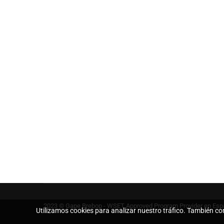
2023 © Gape Brebop - WSET Approved Program Provider en Espa
Utilizamos cookies para analizar nuestro tráfico. También c