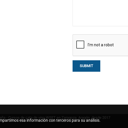
ña - Cursos de cata de vino WSET en Zaragoza, Aragón, desde 2017
ompartimos esa información con terceros para su análisis.